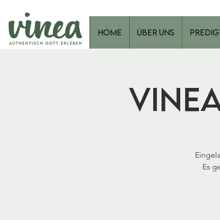
Home
Über Uns
Predig
Vine
Eingela
Es g