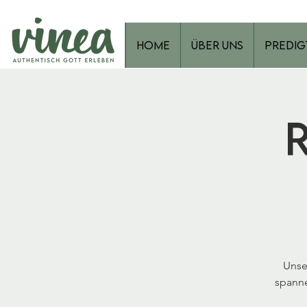
Home
Über Uns
Predig
Unse
spanne