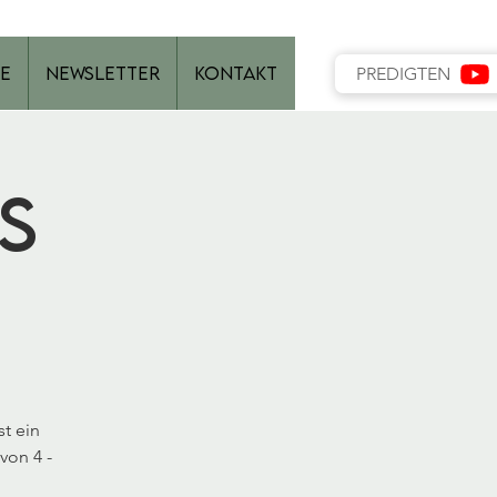
e
Newsletter
Kontakt
PREDIGTEN
s
t ein
von 4 -