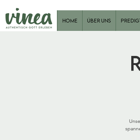
Home
Über Uns
Predig
Unse
spanne