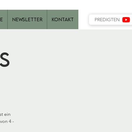
e
Newsletter
Kontakt
PREDIGTEN
s
t ein
von 4 -