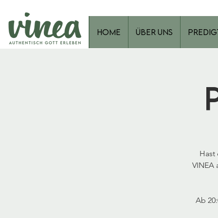
Home
Über Uns
Predig
Hast 
VINEA a
Ab 20: