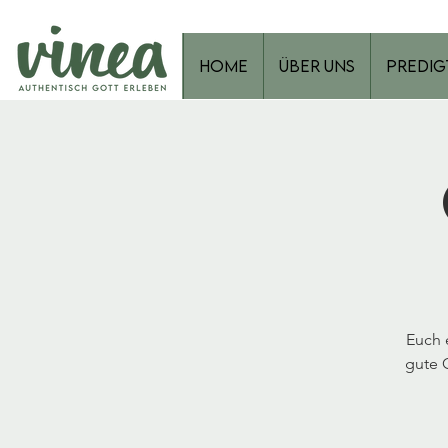
Home
Über Uns
Predig
Euch 
gute 