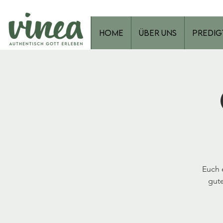
Home
Über Uns
Predig
Euch 
gute