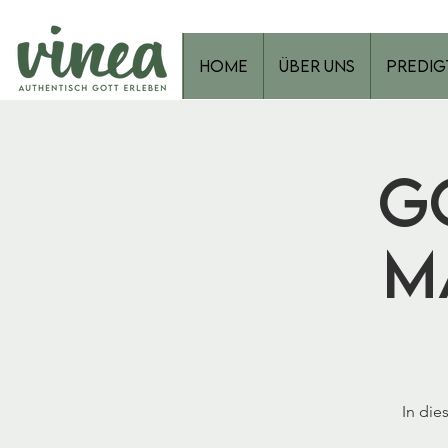
Home
Über Uns
Predig
G
M
In die