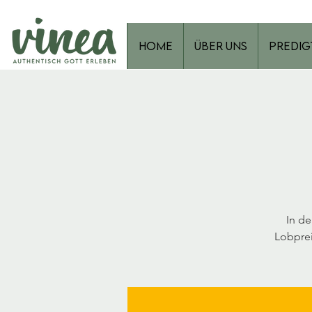
Home
Über Uns
Predig
In d
Lobprei